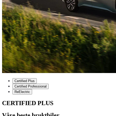
Certified Plus
Certified Professional
ReElectric
CERTIFIED PLUS
Våre beste bruktbiler