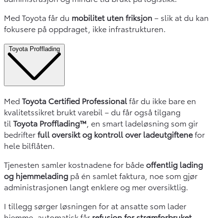
Med Toyota får du
mobilitet uten friksjon
– slik at du kan
fokusere på oppdraget, ikke infrastrukturen.
Toyota Profflading
Med
Toyota Certified Professional
får du ikke bare en
kvalitetssikret brukt varebil – du får også tilgang
til
Toyota Profflading™
, en smart ladeløsning som gir
bedrifter
full oversikt og kontroll over ladeutgiftene
for
hele bilflåten.
Tjenesten samler kostnadene for både
offentlig lading
og hjemmelading
på én samlet faktura, noe som gjør
administrasjonen langt enklere og mer oversiktlig.
I tillegg sørger løsningen for at ansatte som lader
hjemme, automatisk får
refusjon for strømforbruket
–