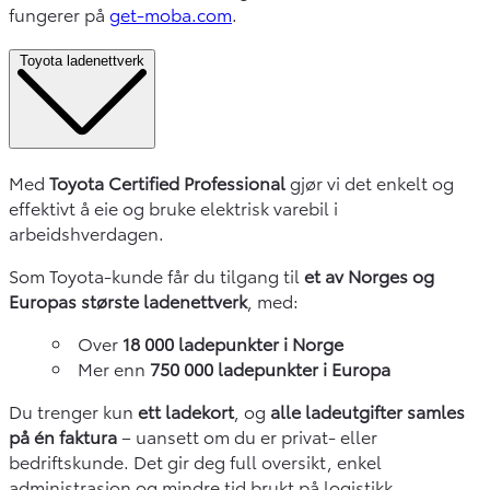
fungerer på
get-moba.com
.
Toyota ladenettverk
Med
Toyota Certified Professional
gjør vi det enkelt og
effektivt å eie og bruke elektrisk varebil i
arbeidshverdagen.
Som Toyota-kunde får du tilgang til
et av Norges og
Europas største ladenettverk
, med:
Over
18 000 ladepunkter i Norge
Mer enn
750 000 ladepunkter i Europa
Du trenger kun
ett ladekort
, og
alle ladeutgifter samles
på én faktura
– uansett om du er privat- eller
bedriftskunde. Det gir deg full oversikt, enkel
administrasjon og mindre tid brukt på logistikk.