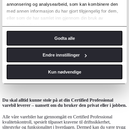
annonsering og analysearbeid, som kan kombinere den
med annen informasjon du har gjort tilgjengelig for dem,
Våre beste brukte varebiler
eller som de har samlet inn gjennom din bruk av
tjenestene deres.
Godta alle
Endre innstillinger
Kun nødvendige
Du skal alltid kunne stole på at din Certified Professional
varebil leverer – uansett om du bruker den privat eller i jobben.
Alle våre varebiler har gjennomgått en Certified Professional
kvalitetskontroll, spesielt tilpasset kravene til driftssikkerhet,
slitestyrke og funksjonalitet i hverdagen. Dermed kan du være trygg