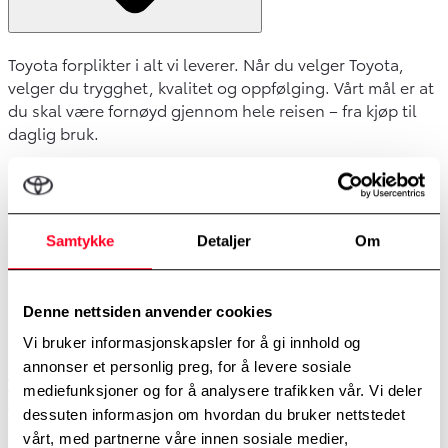
Toyota forplikter i alt vi leverer. Når du velger Toyota,
velger du trygghet, kvalitet og oppfølging. Vårt mål er at
du skal være fornøyd gjennom hele reisen – fra kjøp til
daglig bruk.
Skulle du mot formodning ikke være fornøyd, kan du
innen 30 dager eller maks 1.000 kjørte kilometer bytte
bilen i en annen bruktbil i samme eller høyere prisklasse
som finnes på lager hos forhandleren.
Samtykke
Detaljer
Om
Merk: Kostnader som ikke er direkte knyttet til selve bilen
– som finansering, forsikring, registreringsgebyrer,
Denne nettsiden anvender cookies
salgspant eller ettermontert utstyr bestilt av kunde –
Vi bruker informasjonskapsler for å gi innhold og
dekkes av kunden.
annonser et personlig preg, for å levere sosiale
Toyota Certified Plus - Kundeløftet
Toyota Certified Plus -
mediefunksjoner og for å analysere trafikken vår. Vi deler
Garantivilkår
dessuten informasjon om hvordan du bruker nettstedet
vårt, med partnerne våre innen sosiale medier,
CERTIFIED PROFESSIONAL