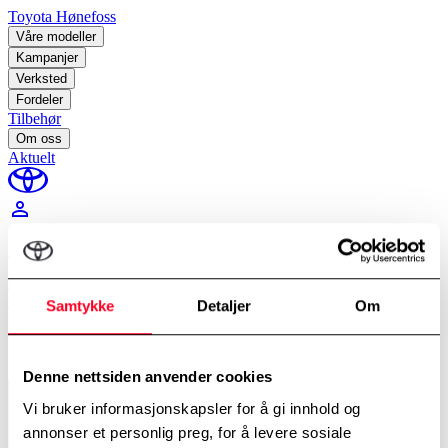
Toyota Hønefoss
Våre modeller
Kampanjer
Verksted
Fordeler
Tilbehør
Om oss
Aktuelt
perm_identity
Min Toyota
Hjem
/
Bestill verkstedtime
Samtykke
Detaljer
Om
Bestill verkstedtime
Denne nettsiden anvender cookies
Avdelinger
*
Velg avdeling
Vi bruker informasjonskapsler for å gi innhold og
annonser et personlig preg, for å levere sosiale