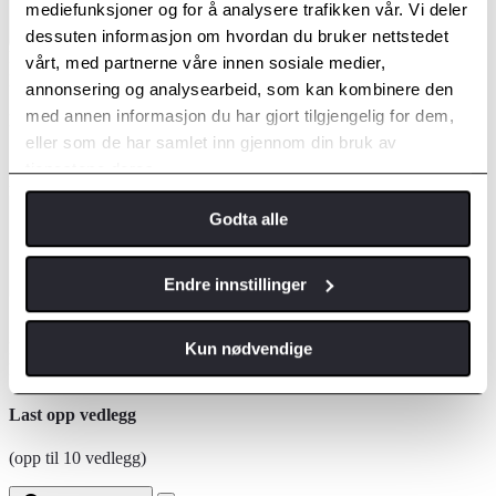
mediefunksjoner og for å analysere trafikken vår. Vi deler
dessuten informasjon om hvordan du bruker nettstedet
Fornavn
vårt, med partnerne våre innen sosiale medier,
Etternavn
annonsering og analysearbeid, som kan kombinere den
med annen informasjon du har gjort tilgjengelig for dem,
Kontakt meg via
eller som de har samlet inn gjennom din bruk av
E-post
Telefon
tjenestene deres.
E-postadresse
*
Jeg ønsker time til
*
Godta alle
Endre innstillinger
Hva kan vi hjelpe deg med?
*
Kun nødvendige
Registreringsnummer
Last opp vedlegg
(opp til 10 vedlegg)