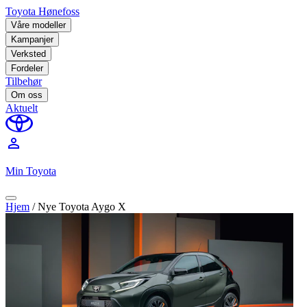
Toyota Hønefoss
Våre modeller
Kampanjer
Verksted
Fordeler
Tilbehør
Om oss
Aktuelt
perm_identity
Min Toyota
Hjem
/
Nye Toyota Aygo X