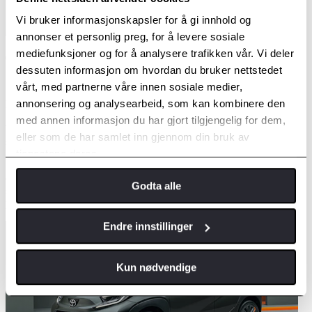
Vi bruker informasjonskapsler for å gi innhold og
annonser et personlig preg, for å levere sosiale
mediefunksjoner og for å analysere trafikken vår. Vi deler
Tøft utseende
dessuten informasjon om hvordan du bruker nettstedet
vårt, med partnerne våre innen sosiale medier,
Nye Aygo X har et sterkt og stilig design med to-tonelakk. Smale
annonsering og analysearbeid, som kan kombinere den
LED-lykter viser veien videre, mens lyktene bak beholder sin
ikoniske AYGO-signatur. Aluminumiumfelger på 18" under de
med annen informasjon du har gjort tilgjengelig for dem,
brede skjermbuene gir god kontakt med veien og bidrar til en fin og
eller som de har samlet inn gjennom din bruk av
stabil kjøreopplevelse.
tjenestene deres.
Kupèen er komfortabel både for fører og passasjerer. Smarte detaljer
og løsninger finnes overalt, fra diskret tilpassede dekorsømmer i
Godta alle
setene til oppbevaringsmuligheter som er laget med tanke på
passasjerene.
Endre innstillinger
Kun nødvendige