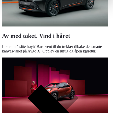
Av med taket. Vind i håret
Liker du å sitte høyt? Bare vent til du trekker tilbake det smarte
kanvas-taket på Aygo X. Opplev en luftig og åpen kjøretur.