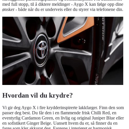
med full stopp, til å diktere meldinger - Aygo X kan følge opp dine
ønsker - både når du er underveis eller du styrer via telefonene din.
Hvordan vil du krydre?
Vi gir deg Aygo X i fire krydderinspirerte lakkfarger. Finn den som
passer deg best. Du får den i en flammende frisk Chilli Red, en
eventyrlig Cardamon Green, en livlig og original Juniper Blue eller
en sofistikert Ginger Beige. Uansett hvem du er, så finner du en
farge som kler akkurat deg. Fargene i interiøret er harmonisk