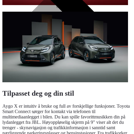
Tilpasset deg og din stil
Aygo X er intuitiv å bruke og full av forskjellige funksjoner. Toyota
Smart Connect sørger for kontakt via telefonen til
multimediaanlegget i bilen. Du kan spille favorittmusikken din på
lydanlegget fra JBL. Høyoppløselig skjerm på 9" viser alt det du
trenger - skynavigasjon og trafikkinformasjon i sanntid samt
nærliggende parkeringsplasser og bensinstasjoner. Fra trafikkorker