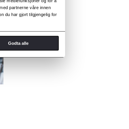
iale mediefunksjoner og for å
 med partnerne våre innen
u har gjort tilgjengelig for
Godta alle