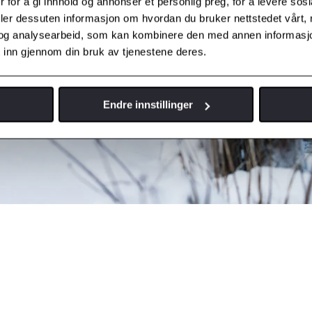
 for å gi innhold og annonser et personlig preg, for å levere sos
deler dessuten informasjon om hvordan du bruker nettstedet vårt,
og analysearbeid, som kan kombinere den med annen informasjon d
 inn gjennom din bruk av tjenestene deres.
Endre innstillinger