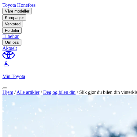
Toyota Hønefoss
Våre modeller
Kampanjer
Verksted
Fordeler
Tilbehør
Om oss
Aktuelt
perm_identity
Min Toyota
Hjem
/
Alle artikler
/
Deg og bilen din
/
Slik gjør du bilen din vinterkl