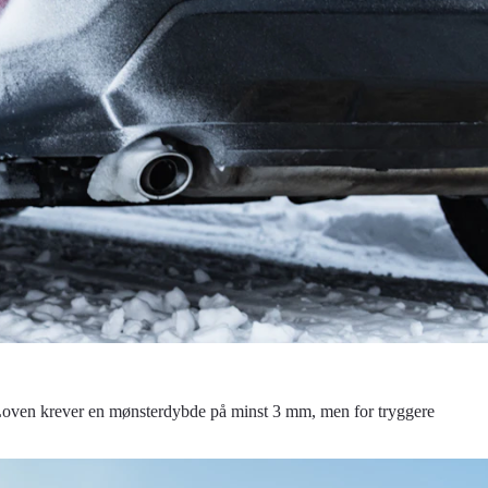
ag. Loven krever en mønsterdybde på minst 3 mm, men for tryggere