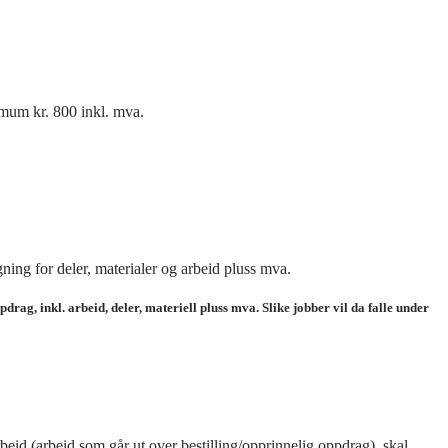
simum kr. 800 inkl. mva.
gning for deler, materialer og arbeid pluss mva.
drag, inkl. arbeid, deler, materiell pluss mva. Slike jobber vil da falle under
rbeid (arbeid som går ut over bestilling/opprinnelig oppdrag), skal