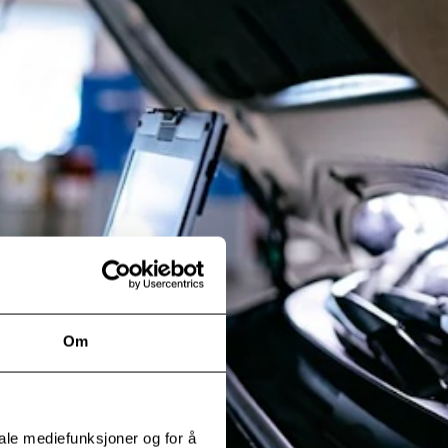
Om
iale mediefunksjoner og for å