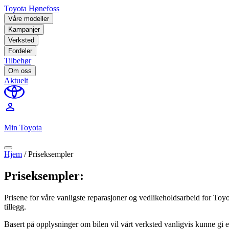
Toyota Hønefoss
Våre modeller
Kampanjer
Verksted
Fordeler
Tilbehør
Om oss
Aktuelt
perm_identity
Min Toyota
Hjem
/
Priseksempler
Priseksempler:
Prisene for våre vanligste reparasjoner og vedlikeholdsarbeid for Toy
tillegg.
Basert på opplysninger om bilen vil vårt verksted vanligvis kunne gi 