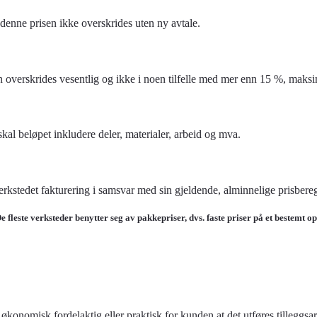
 denne prisen ikke overskrides uten ny avtale.
sen overskrides vesentlig og ikke i noen tilfelle med mer enn 15 %, mak
 skal beløpet inkludere deler, materialer, arbeid og mva.
verkstedet fakturering i samsvar med sin gjeldende, alminnelige prisbere
 fleste verksteder benytter seg av pakkepriser, dvs. faste priser på et bestemt opp
 økonomisk fordelaktig eller praktisk for kunden at det utføres tilleggsa