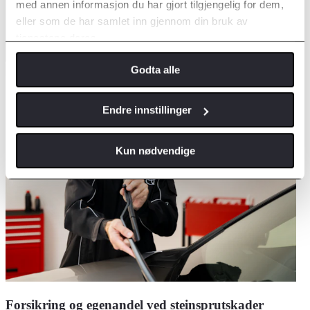
med annen informasjon du har gjort tilgjengelig for dem,
eller som de har samlet inn gjennom din bruk av
tjenestene deres.
Godta alle
Bestill time
Endre innstillinger
Kun nødvendige
Forsikring og egenandel ved steinsprutskader