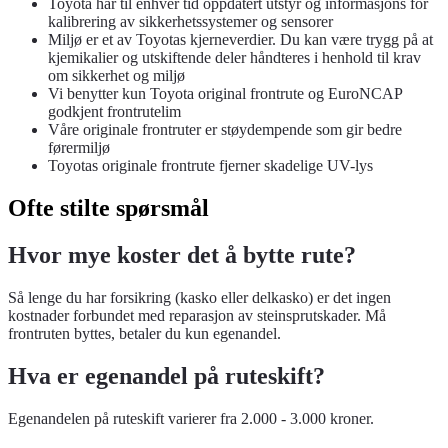
Toyota har til enhver tid oppdatert utstyr og informasjons for
kalibrering av sikkerhetssystemer og sensorer
Miljø er et av Toyotas kjerneverdier. Du kan være trygg på at
kjemikalier og utskiftende deler håndteres i henhold til krav
om sikkerhet og miljø
Vi benytter kun Toyota original frontrute og EuroNCAP
godkjent frontrutelim
Våre originale frontruter er støydempende som gir bedre
førermiljø
Toyotas originale frontrute fjerner skadelige UV-lys
Ofte stilte spørsmål
Hvor mye koster det å bytte rute?
Så lenge du har forsikring (kasko eller delkasko) er det ingen
kostnader forbundet med reparasjon av steinsprutskader. Må
frontruten byttes, betaler du kun egenandel.
Hva er egenandel på ruteskift?
Egenandelen på ruteskift varierer fra 2.000 - 3.000 kroner.