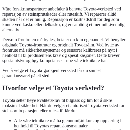
Våre forsikringspartnere anbefaler å benytte Toyota-verksted ved
reparasjon av steinsprutskader eller ruteskift. Vi reparerer alltid
skaden når det er mulig. Reparasjon er kostnadsfritt for deg som
kunde ved kasko eller delkasko, og er samtidig et mer miljøvennlig
alternativ.
Dersom frontruten må byttes, betaler du kun egenandel. Vi benytter
originale Toyota-frontruter og originalt Toyota-lim. Ved bytte av
frontrute må sikkerhetssystemer og sensorer kalibreres på nytt i
henhold til bilprodusentens krav og spesifikasjoner. Dette krever
spesialutstyr og høy kompetanse – noe våre teknikere har.
Ved å velge et Toyota-godkjent verksted får du samlet
garantiansvaret på ett sted.
Hvorfor velge et Toyota verksted?
Toyota setter høye kvalitetskrav til bilglass og lim for å sikre
maksimal sikkerhet. Når du velger et autorisert Toyota-verksted for
steinsprutreparasjon eller ruteskift får du:
Alle våre teknikere må ha gjennomført kurs og opplæring i
henhold til Toyotas reparasjonsmanualer