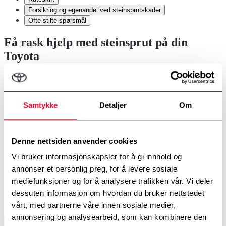
Forsikring og egenandel ved steinsprutskader
Ofte stilte spørsmål
Få rask hjelp med steinsprut på din
Toyota
Steinsprut oppstår ofte når stein løsner fra dekkene på bilen foran og
treffer ruten. Har du først fått en steinsprut er det viktig å få reparert
den så fort som mulig. I de fleste tilfeller kan en steinsprutskade
utbedres på noen få minutter uten kostnad.
Samtykke
Detaljer
Om
Hos Toyota tilbyr vi profesjonell reparasjon av steinsprut for å sikre
at frontruten din forblir trygg og funksjonell. Våre
Denne nettsiden anvender cookies
Toyotaforhandlere har lang erfaring med reparasjon og ruteskift. Om
skadeomfanget skulle være for stort til å kunne repareres, bytter vi
Vi bruker informasjonskapsler for å gi innhold og
frontruta i henhold til Toyota standard.
annonser et personlig preg, for å levere sosiale
Steinsprut-reparasjon
mediefunksjoner og for å analysere trafikken vår. Vi deler
dessuten informasjon om hvordan du bruker nettstedet
Bestill time i vår online kalender.
vårt, med partnerne våre innen sosiale medier,
annonsering og analysearbeid, som kan kombinere den
Avdelinger
*
Velg avdeling