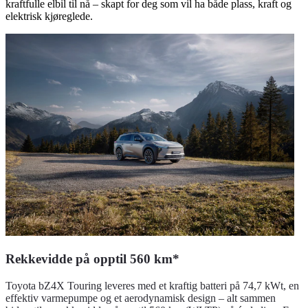
kraftfulle elbil til nå – skapt for deg som vil ha både plass, kraft og
elektrisk kjøreglede.
Rekkevidde på opptil 560 km*
Toyota bZ4X Touring leveres med et kraftig batteri på 74,7 kWt, en
effektiv varmepumpe og et aerodynamisk design – alt sammen