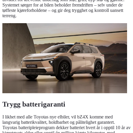
Systemet sørger for at bilen beholder fremdriften – selv under de
tøffeste kjøreforholdene – og gir deg trygghet og kontroll uansett
terreng.
Trygg batterigaranti
I likhet med alle Toyotas nye elbiler, vil bZ4X komme med
langvarig batterikvalitet, holdbarhet og pålitelighet garantert.
Toyotas batteripleieprogram dekker batteriet hvert år i opptil 10 år av
kjøretøyets alder eller opptil én million kjørte kilometer, med