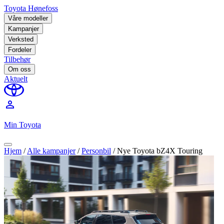
Toyota Hønefoss
Våre modeller
Kampanjer
Verksted
Fordeler
Tilbehør
Om oss
Aktuelt
perm_identity
Min Toyota
Hjem
/
Alle kampanjer
/
Personbil
/
Nye Toyota bZ4X Touring