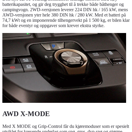
batterikapasitet, og gir deg trygghet til å trekke både båthenger og
campingvogn. 2WD-versjonen leverer 224 DIN hk / 165 kW, mens
AWD-versjonen yter hele 380 DIN hk / 280 kW. Med et batteri på
74,7 kWt og en imponerende tilhengervekt på 1 500 kg, er bilen klar
for både eventyr og oppgaver som krever ekstra styrke.
AWD X-MODE
Med X MODE og Grip-Control får du kjøremoduser som er spesielt
utviklet for krevende underlag som snø, grus, dyp snø og gjørme.