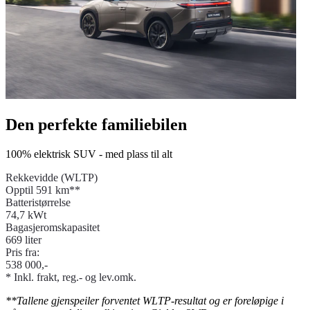
Den perfekte familiebilen
100% elektrisk SUV - med plass til alt
Rekkevidde (WLTP)
Opptil 591 km**
Batteristørrelse
74,7 kWt
Bagasjeromskapasitet
669 liter
Pris fra:
538 000,-
* Inkl. frakt, reg.- og lev.omk.
**Tallene gjenspeiler forventet WLTP-resultat og er foreløpige i