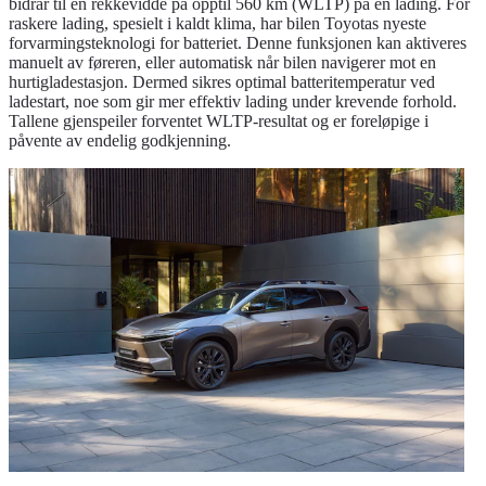
bidrar til en rekkevidde på opptil 560 km (WLTP) på én lading. For
raskere lading, spesielt i kaldt klima, har bilen Toyotas nyeste
forvarmingsteknologi for batteriet. Denne funksjonen kan aktiveres
manuelt av føreren, eller automatisk når bilen navigerer mot en
hurtigladestasjon. Dermed sikres optimal batteritemperatur ved
ladestart, noe som gir mer effektiv lading under krevende forhold.
Tallene gjenspeiler forventet WLTP-resultat og er foreløpige i
påvente av endelig godkjenning.