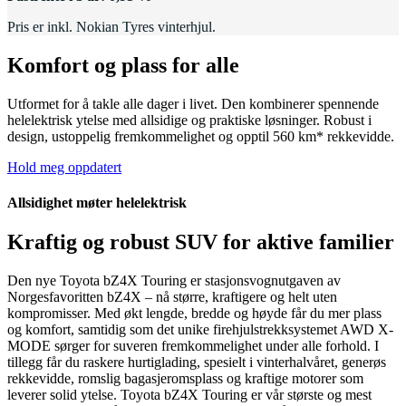
Pris er inkl. Nokian Tyres vinterhjul.
Komfort og plass for alle
Utformet for å takle alle dager i livet. Den kombinerer spennende
helelektrisk ytelse med allsidige og praktiske løsninger. Robust i
design, ustoppelig fremkommelighet og opptil 560 km* rekkevidde.
Hold meg oppdatert
Allsidighet møter helelektrisk
Kraftig og robust SUV for aktive familier
Den nye Toyota bZ4X Touring er stasjonsvognutgaven av
Norgesfavoritten bZ4X – nå større, kraftigere og helt uten
kompromisser. Med økt lengde, bredde og høyde får du mer plass
og komfort, samtidig som det unike firehjulstrekksystemet AWD X-
MODE sørger for suveren fremkommelighet under alle forhold. I
tillegg får du raskere hurtiglading, spesielt i vinterhalvåret, generøs
rekkevidde, romslig bagasjeromsplass og kraftige motorer som
leverer solid ytelse. Toyota bZ4X Touring er vår største og mest