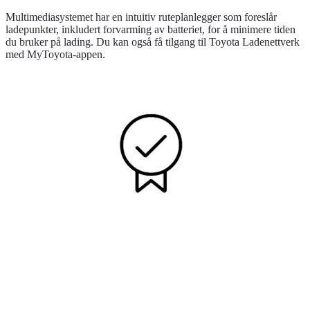
Multimediasystemet har en intuitiv ruteplanlegger som foreslår
ladepunkter, inkludert forvarming av batteriet, for å minimere tiden
du bruker på lading. Du kan også få tilgang til Toyota Ladenettverk
med MyToyota-appen.
Ingen bekymringer med Toyota
Vårt serviceprogram garanterer at batteriet i din Toyota vil beholde
70 % av sin opprinnelige kapasitet opp til bilen fyller 10 år eller en