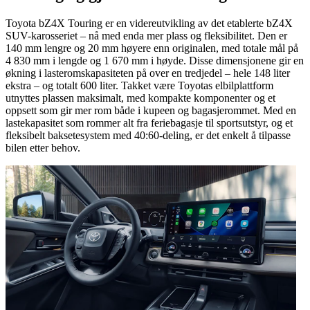
Toyota bZ4X Touring er en videreutvikling av det etablerte bZ4X
SUV-karosseriet – nå med enda mer plass og fleksibilitet. Den er
140 mm lengre og 20 mm høyere enn originalen, med totale mål på
4 830 mm i lengde og 1 670 mm i høyde. Disse dimensjonene gir en
økning i lasteromskapasiteten på over en tredjedel – hele 148 liter
ekstra – og totalt 600 liter. Takket være Toyotas elbilplattform
utnyttes plassen maksimalt, med kompakte komponenter og et
oppsett som gir mer rom både i kupeen og bagasjerommet. Med en
lastekapasitet som rommer alt fra feriebagasje til sportsutstyr, og et
fleksibelt baksetesystem med 40:60-deling, er det enkelt å tilpasse
bilen etter behov.