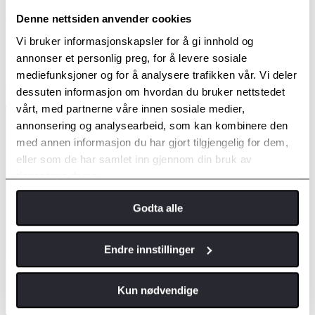
Denne nettsiden anvender cookies
Toyota bZ4X Touring er utstyrt med frontlykter som kombinerer
moderne teknologi med et særpreget design. Den kraftige lysstyrken
Vi bruker informasjonskapsler for å gi innhold og
skjærer effektivt gjennom mørket og fremhever bilens
annonser et personlig preg, for å levere sosiale
allværsegenskaper – perfekt for norske forhold. Lyktene gir ikke
mediefunksjoner og for å analysere trafikken vår. Vi deler
bare god sikt, men understreker også bilens teknologiske uttrykk og
elegante fremtoning.
dessuten informasjon om hvordan du bruker nettstedet
vårt, med partnerne våre innen sosiale medier,
annonsering og analysearbeid, som kan kombinere den
med annen informasjon du har gjort tilgjengelig for dem,
eller som de har samlet inn gjennom din bruk av
tjenestene deres.
Godta alle
Endre innstillinger
Kun nødvendige