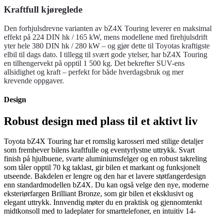
Kraftfull kjøreglede
Den forhjulsdrevne varianten av bZ4X Touring leverer en maksimal
effekt på 224 DIN hk / 165 kW, mens modellene med firehjulsdrift
yter hele 380 DIN hk / 280 kW – og gjør dette til Toyotas kraftigste
elbil til dags dato. I tillegg til svært gode ytelser, har bZ4X Touring
en tilhengervekt på opptil 1 500 kg. Det bekrefter SUV-ens
allsidighet og kraft – perfekt for både hverdagsbruk og mer
krevende oppgaver.
Design
Robust design med plass til et aktivt liv
Toyota bZ4X Touring har et romslig karosseri med stilige detaljer
som fremhever bilens kraftfulle og eventyrlystne uttrykk. Svart
finish på hjulbuene, svarte aluminiumsfelger og en robust takreling
som tåler opptil 70 kg taklast, gir bilen et markant og funksjonelt
utseende. Bakdelen er lengre og den har et lavere støtfangerdesign
enn standardmodellen bZ4X. Du kan også velge den nye, moderne
eksteriørfargen Brilliant Bronze, som gir bilen et eksklusivt og
elegant uttrykk. Innvendig møter du en praktisk og gjennomtenkt
midtkonsoll med to ladeplater for smarttelefoner, en intuitiv 14-