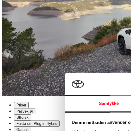
Samtykke
Priser
Prøvekjør
Utforsk
Denne nettsiden anvender c
Fakta om Plug-in Hybrid
Garanti