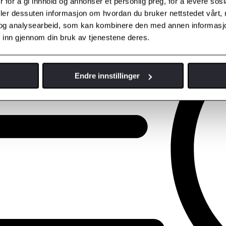
 for å gi innhold og annonser et personlig preg, for å levere sos
deler dessuten informasjon om hvordan du bruker nettstedet vårt,
og analysearbeid, som kan kombinere den med annen informasjon d
 inn gjennom din bruk av tjenestene deres.
Endre innstillinger