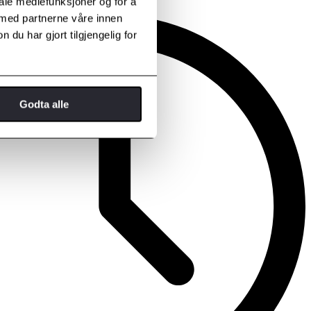
iale mediefunksjoner og for å
 med partnerne våre innen
u har gjort tilgjengelig for
Godta alle