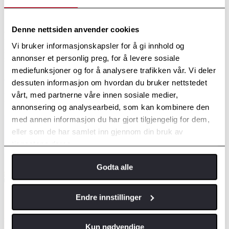
Nye Toyota Proace Electric er en moderne varebil for byen som
kombinerer elektrisk drift med funksjonalitet og fleksibilitet. Med et
75 kWt batteri og rekkevidde på opptil 347 km (WLTP), er dette en
Denne nettsiden anvender cookies
elektrisk varebil som dekker behovene for effektiv og bærekraftig
varetransport. Plass til tre personer, varerom for tre europaller og
Vi bruker informasjonskapsler for å gi innhold og
smarte løsninger som Apple CarPlay, Android Auto og avansert
annonser et personlig preg, for å levere sosiale
sikkerhetsutstyr gjør denne bilen til et smart valg for bedrifter.
mediefunksjoner og for å analysere trafikken vår. Vi deler
Se pris og les mer
dessuten informasjon om hvordan du bruker nettstedet
vårt, med partnerne våre innen sosiale medier,
Proace Max Electric
annonsering og analysearbeid, som kan kombinere den
med annen informasjon du har gjort tilgjengelig for dem,
eller som de har samlet inn gjennom din bruk av
tjenestene deres.
Godta alle
Endre innstillinger
Kun nødvendige