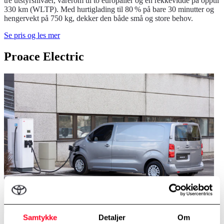
tre utstyrsnivåer, varerom til to europaller og en rekkevidde på opptil
330 km (WLTP). Med hurtiglading til 80 % på bare 30 minutter og
hengervekt på 750 kg, dekker den både små og store behov.
Se pris og les mer
Proace Electric
Samtykke
Detaljer
Om