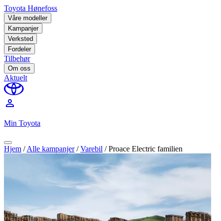
Toyota Hønefoss
Våre modeller
Kampanjer
Verksted
Fordeler
Tilbehør
Om oss
Aktuelt
perm_identity
Min Toyota
Hjem
/
Alle kampanjer
/
Varebil
/
Proace Electric familien